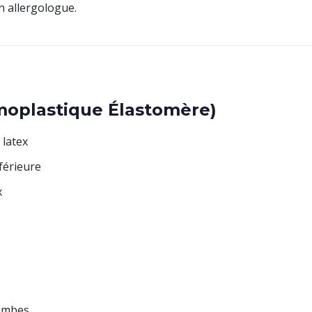
n allergologue.
moplastique Élastomère)
 latex
férieure
x
jambes