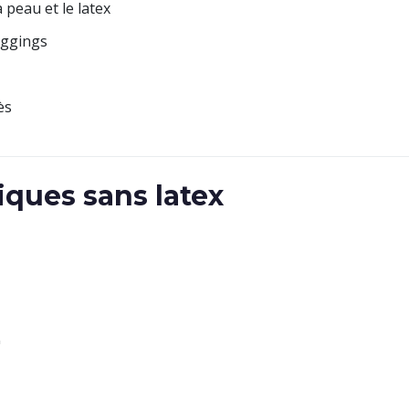
a peau et le latex
eggings
ès
iques sans latex
"