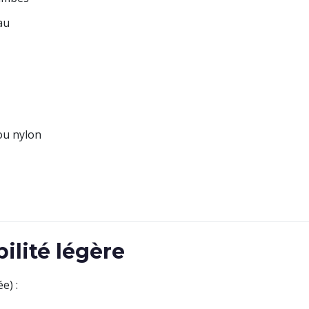
au
ou nylon
ilité légère
e) :