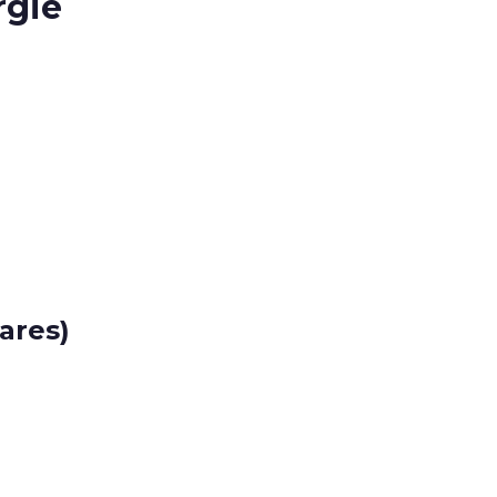
rgie
ares)