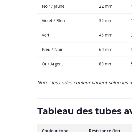
Noir / Jaune
22 mm
Violet / Bleu
32 mm
Vert
45 mm
Bleu / Noir
64 mm
Or / Argent
83 mm
Note : les codes couleur varient selon les
Tableau des tubes a
Couleur type
Résistance (kg)