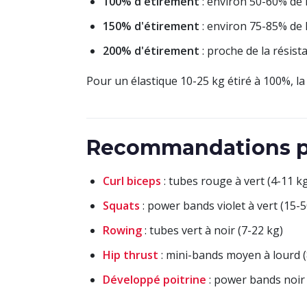
100% d'étirement
: environ 50-60% de 
150% d'étirement
: environ 75-85% de 
200% d'étirement
: proche de la résis
Pour un élastique 10-25 kg étiré à 100%, la 
Recommandations pa
Curl biceps
: tubes rouge à vert (4-11 k
Squats
: power bands violet à vert (15-5
Rowing
: tubes vert à noir (7-22 kg)
Hip thrust
: mini-bands moyen à lourd (
Développé poitrine
: power bands noir 