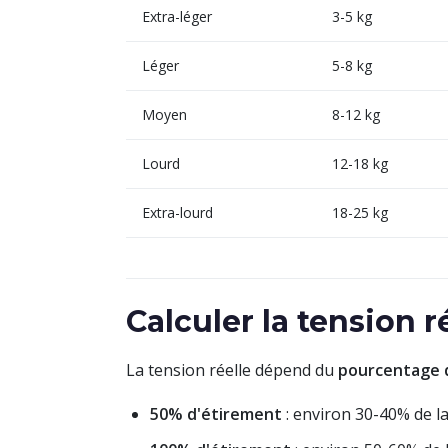
Extra-léger
3-5 kg
Léger
5-8 kg
Moyen
8-12 kg
Lourd
12-18 kg
Extra-lourd
18-25 kg
Calculer la tension r
La tension réelle dépend du
pourcentage 
50% d'étirement
: environ 30-40% de l