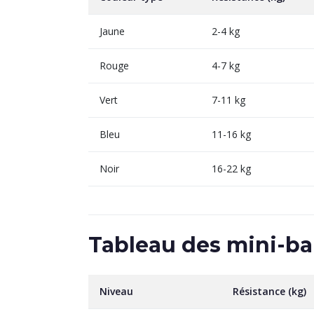
Jaune
2-4 kg
Rouge
4-7 kg
Vert
7-11 kg
Bleu
11-16 kg
Noir
16-22 kg
Tableau des mini-b
Niveau
Résistance (kg)