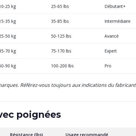
10-25 kg
25-65 lbs
Débutant+
15-35 kg
35-85 lbs
Intermédiaire
25-50 kg
50-125 lbs
Avancé
35-70 kg
75-170 lbs
Expert
50-90 kg
100-200 lbs
Pro
 marques. Référez-vous toujours aux indications du fabricant
vec poignées
Résistance (lbs)
Usage recommandé