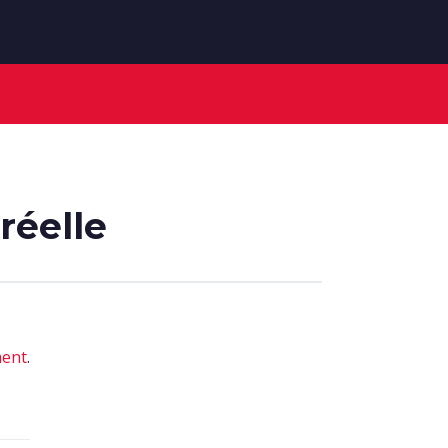
réelle
ment
.