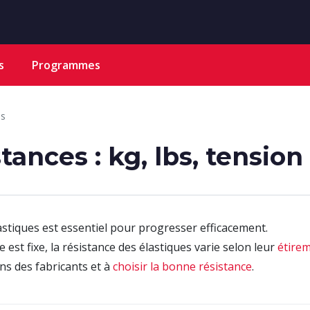
s
Programmes
es
tances : kg, lbs, tension 
astiques est essentiel pour progresser efficacement.
est fixe, la résistance des élastiques varie selon leur
étire
ons des fabricants et à
choisir la bonne résistance
.