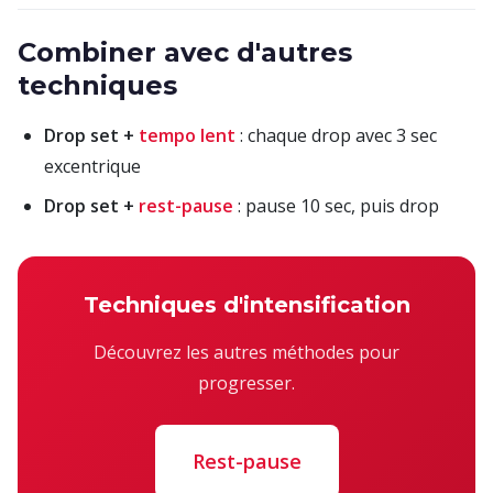
Combiner avec d'autres
techniques
Drop set +
tempo lent
: chaque drop avec 3 sec
excentrique
Drop set +
rest-pause
: pause 10 sec, puis drop
Techniques d'intensification
Découvrez les autres méthodes pour
progresser.
Rest-pause