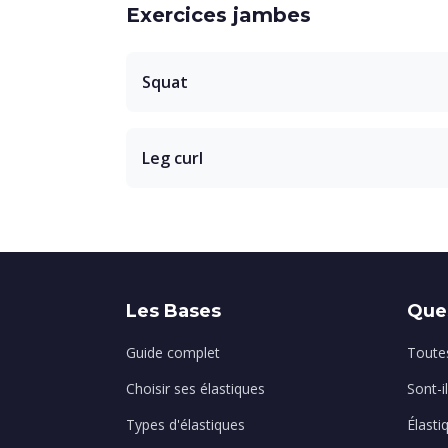
Exercices jambes
Squat
Leg curl
Les Bases
Que
Guide complet
Toutes
Choisir ses élastiques
Sont-i
Types d'élastiques
Élasti