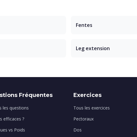
Fentes
Leg extension
stions Fréquentes
Exercices
 les questions
Tous les exercices
ls efficaces ?
Pectoraux
ques vs Poids
Dos