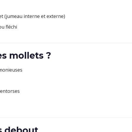
let (jumeau interne et externe)
u fléchi
es mollets ?
rmonieuses
 entorses
s debout