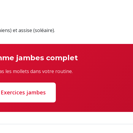
ns) et assise (soléaire).
mme jambes complet
as les mollets dans votre routine.
Exercices jambes